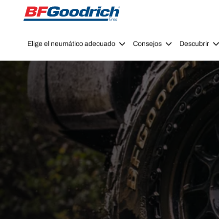
Go to page content
Go to page navigation
Elige el neumático adecuado
Consejos
Descubrir