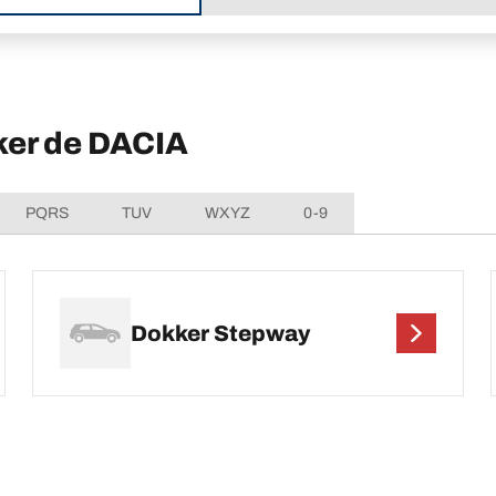
ker de DACIA
PQRS
TUV
WXYZ
0-9
Dokker Stepway