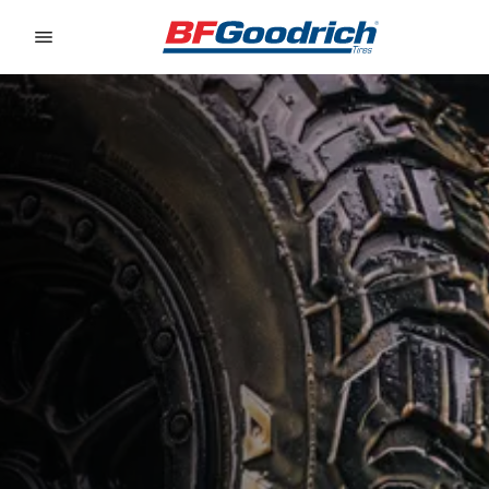
Go to page content
Go to page navigation