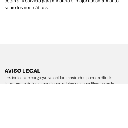
están a tu servicio para brindarte el mejor asesoramiento
sobre los neumáticos.
AVISO LEGAL
Los índices de carga y/o velocidad mostrados pueden diferir
ligeramente de las dimensiones originales especificadas en la
etiqueta del vehículo. Como profesional cualificado, tu distribuidor
de neumáticos podrá aconsejarte en estos ámbitos:
1. Informarte si los índices de carga y/o velocidad de los
neumáticos de sustitución son distintos de los neumáticos
originales.
2. Determinar si la presión de los neumáticos debe ajustarse a las
medidas alternativas propuestas.