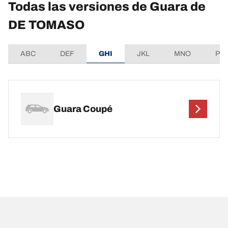
Todas las versiones de Guara de
DE TOMASO
ABC
DEF
GHI
JKL
MNO
PQ
Guara Coupé