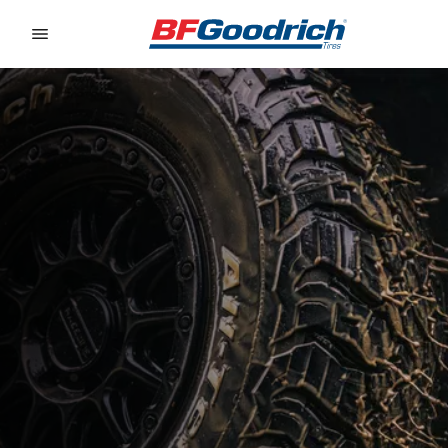
Go to page content
Go to page navigation