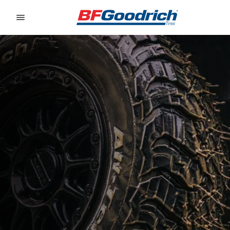
Go to page content
Go to page navigation