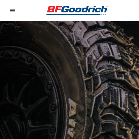
Go to page content
Go to page navigation