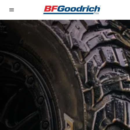
Go to page content
Go to page navigation