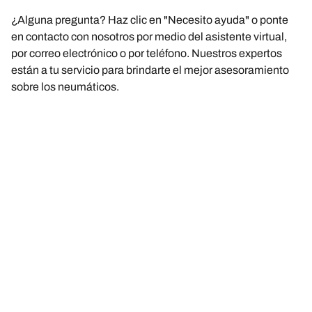
¿Alguna pregunta? Haz clic en "Necesito ayuda" o ponte
en contacto con nosotros por medio del asistente virtual,
por correo electrónico o por teléfono. Nuestros expertos
están a tu servicio para brindarte el mejor asesoramiento
sobre los neumáticos.
AVISO LEGAL
Los índices de carga y/o velocidad mostrados pueden diferir
ligeramente de las dimensiones originales especificadas en la
etiqueta del vehículo. Como profesional cualificado, tu distribuidor
de neumáticos podrá aconsejarte en estos ámbitos: