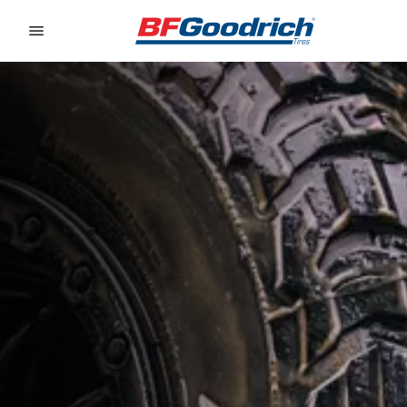
Go to page content
Go to page navigation