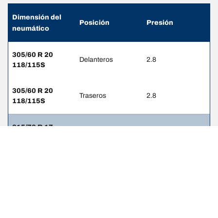
Dimensión del
Posición
Presión
neumático
305/60 R 20
Delanteros
2.8
118/115S
305/60 R 20
Traseros
2.8
118/115S
315/70 R 17
Delanteros
2.5
121/118R
315/70 R 17
Traseros
2.5
121/118R