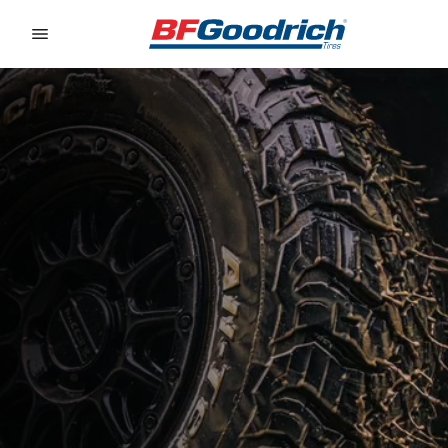
Go to page content
Go to page navigation