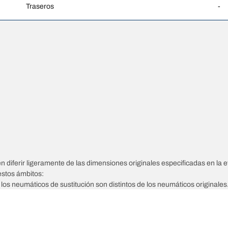
Traseros
-
diferir ligeramente de las dimensiones originales especificadas en la et
estos ámbitos:
e los neumáticos de sustitución son distintos de los neumáticos originales
ajustarse a las medidas alternativas propuestas.