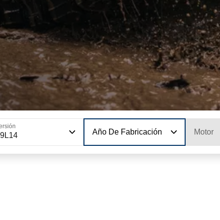
ersión
Año De Fabricación
Motor
29L14