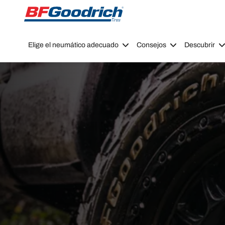
Go to page content
Go to page navigation
Elige el neumático adecuado
Consejos
Descubrir