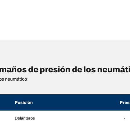
ños de presión de los neumátic
os neumático
Posición
Pres
Delanteros
-