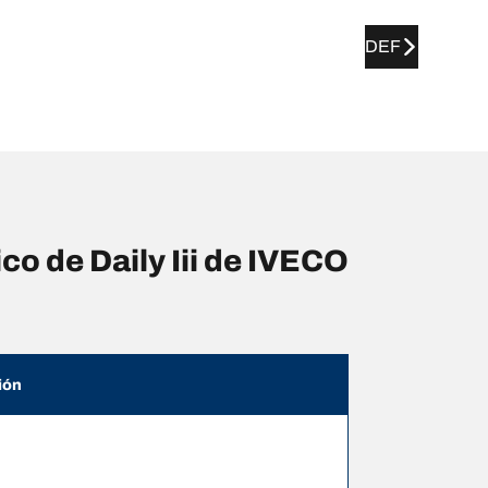
DEF
o de Daily Iii de IVECO
ión