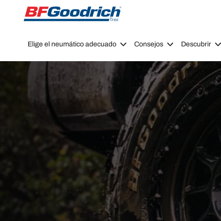
Go to page content
Go to page navigation
Elige el neumático adecuado
Consejos
Descubrir