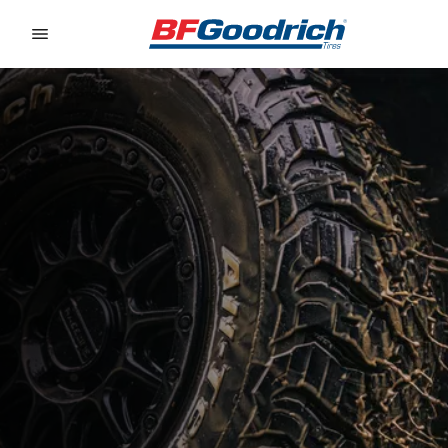
Go to page content
Go to page navigation