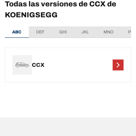
Todas las versiones de CCX de
KOENIGSEGG
ABC
DEF
GHI
JKL
MNO
PQ
CCX