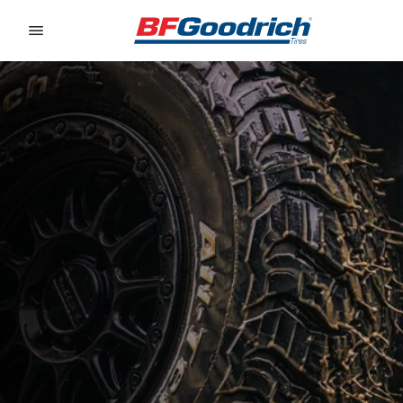
Go to page content
Go to page navigation