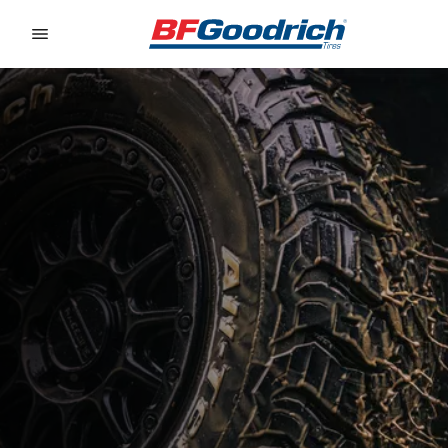
Go to page content
Go to page navigation