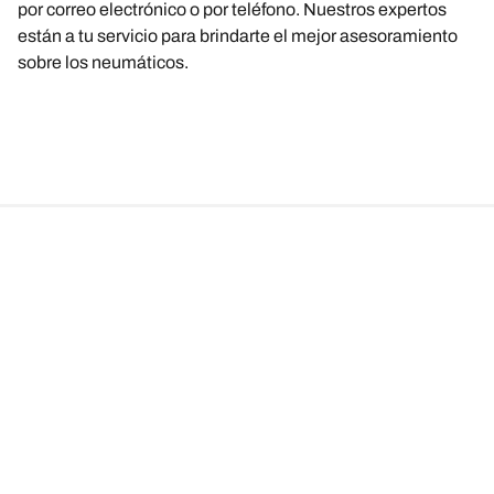
por correo electrónico o por teléfono. Nuestros expertos
están a tu servicio para brindarte el mejor asesoramiento
sobre los neumáticos.
AVISO LEGAL
Los índices de carga y/o velocidad mostrados pueden diferir
ligeramente de las dimensiones originales especificadas en la
etiqueta del vehículo. Como profesional cualificado, tu distribuidor
de neumáticos podrá aconsejarte en estos ámbitos:
1. Informarte si los índices de carga y/o velocidad de los
neumáticos de sustitución son distintos de los neumáticos
originales.