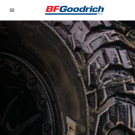
Go to page content
Go to page navigation