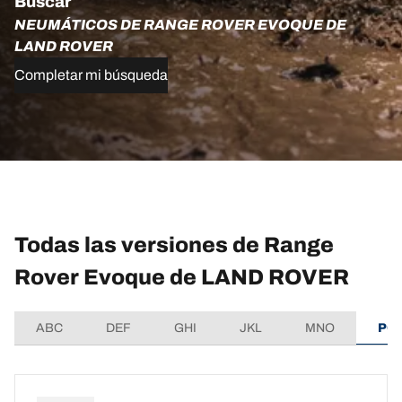
Buscar
NEUMÁTICOS DE RANGE ROVER EVOQUE DE
LAND ROVER
Completar mi búsqueda
Todas las versiones de Range
Rover Evoque de LAND ROVER
ABC
DEF
GHI
JKL
MNO
PQ