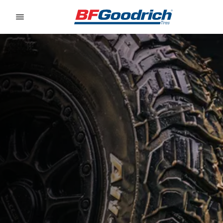
Go to page content
Go to page navigation