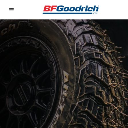
Go to page content
Go to page navigation