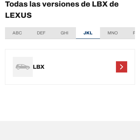
Todas las versiones de LBX de
LEXUS
ABC
DEF
GHI
JKL
MNO
PQ
LBX