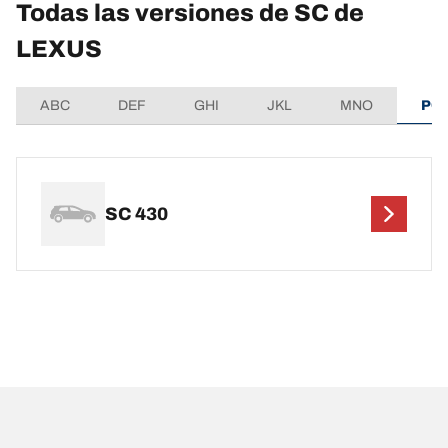
Todas las versiones de SC de
LEXUS
ABC
DEF
GHI
JKL
MNO
PQ
SC 430