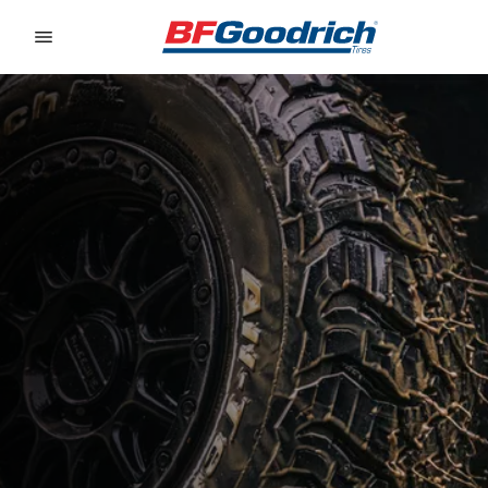
Go to page content
Go to page navigation