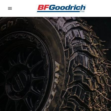
Go to page content
Go to page navigation