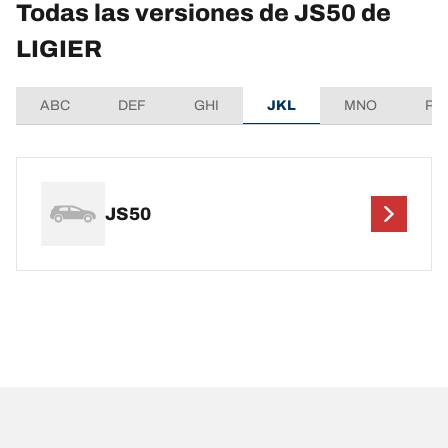
Todas las versiones de JS50 de
LIGIER
ABC
DEF
GHI
JKL
MNO
PQ
JS50