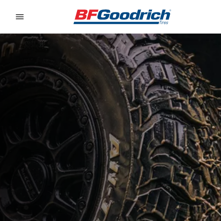
Go to page content
Go to page navigation