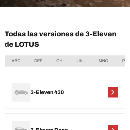
Todas las versiones de 3-Eleven
de LOTUS
ABC
DEF
GHI
JKL
MNO
PQ
3-Eleven 430
3-Eleven Race