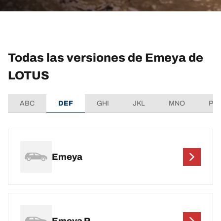
Todas las versiones de Emeya de
LOTUS
ABC
DEF
GHI
JKL
MNO
PQ
Emeya
Emeya R