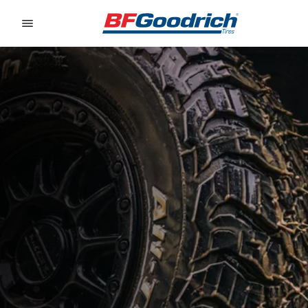
Go to page content
Go to page navigation