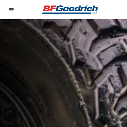
Go to page content
Go to page navigation