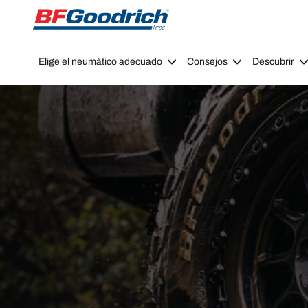
Go to page content
Go to page navigation
Elige el neumático adecuado
Consejos
Descubrir