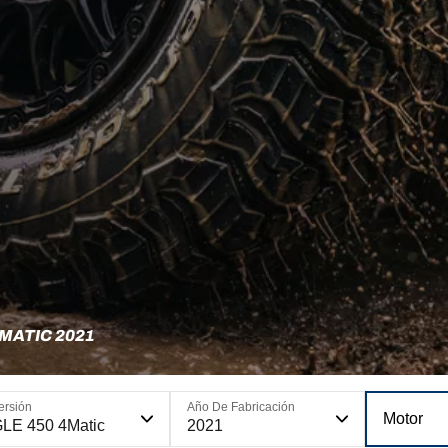
MATIC 2021
ersión
Año De Fabricación
Motor
LE 450 4Matic
2021