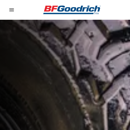
Go to page content
Go to page navigation