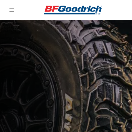
Go to page content
Go to page navigation