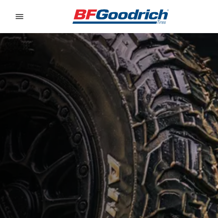
Go to page content
Go to page navigation