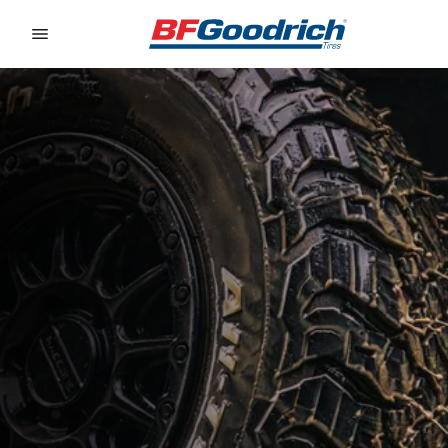
Go to page content
Go to page navigation