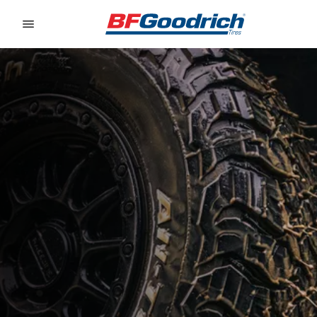
Go to page content
Go to page navigation