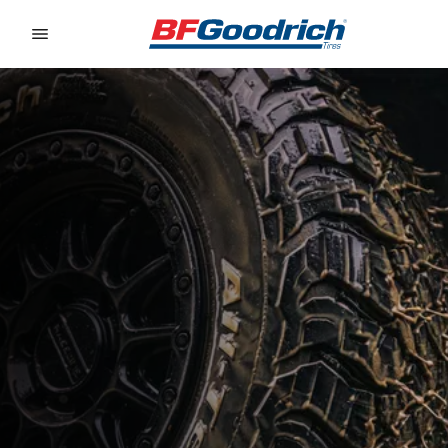
Go to page content
Go to page navigation