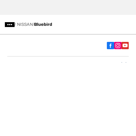
/
NISSAN
Bluebird
Comprar
Explorar todos los neumáticos
Acerca de BFGoodrich
Ayuda y consejos