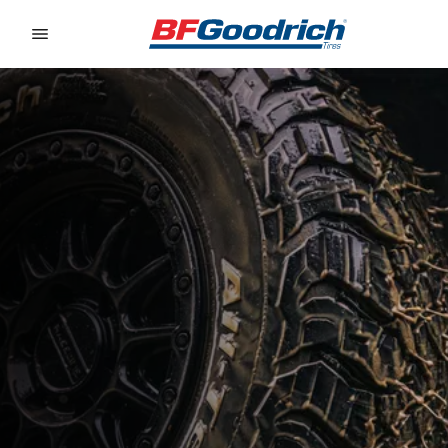
Go to page content
Go to page navigation