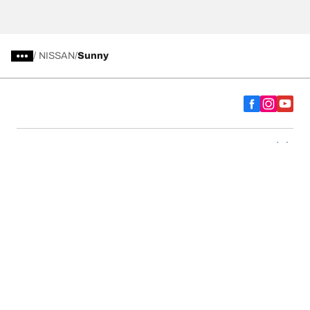
/
NISSAN
Sunny
Comprar
Explorar todos los neumáticos
Acerca de BFGoodrich
Ayuda y consejos