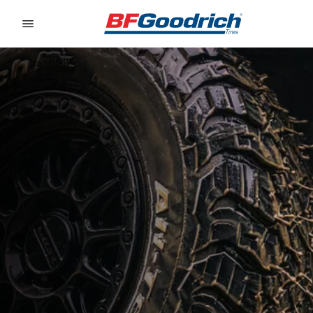
Go to page content
Go to page navigation