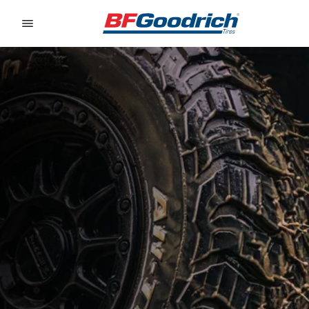
Go to page content
Go to page navigation