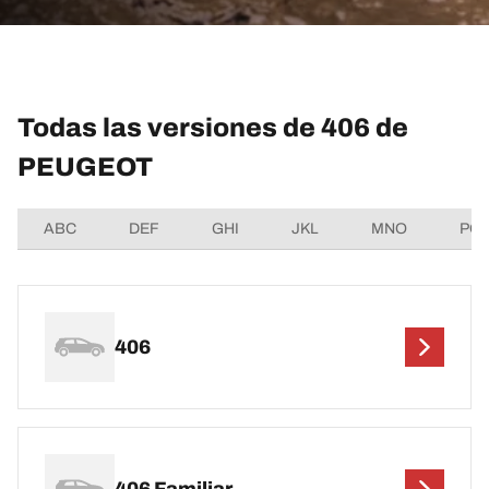
Todas las versiones de 406 de
PEUGEOT
ABC
DEF
GHI
JKL
MNO
PQ
406
406 Familiar