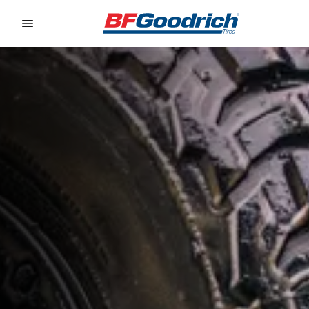
Go to page content
Go to page navigation