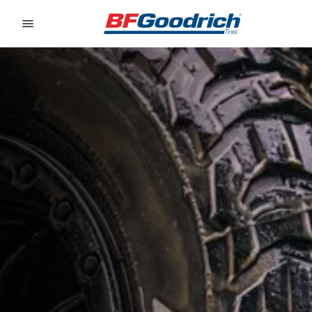
Go to page content
Go to page navigation