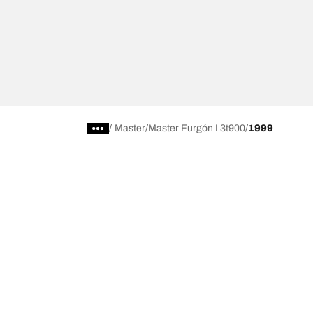
/
Master
Master Furgón I 3t900
1999
Comprar
Explorar t
Encuentra el neumático adecuado para ti
BFGoodrich Al
Neumáticos 4x4/todoterreno
BFGoodrich Tra
Neumáticos para coches y vehículos utilitarios
BFGoodrich M
Buscar por fabricante
BFGoodrich A
Buscar por gama
BFGoodrich 