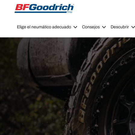
Go to page content
Go to page navigation
Elige el neumático adecuado
Consejos
Descubrir