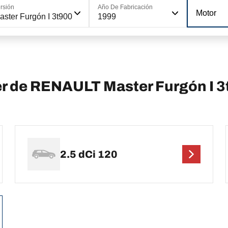
rsión
Año De Fabricación
Motor
aster Furgón I 3t900
1999
er de RENAULT Master Furgón I 
2.5 dCi 120