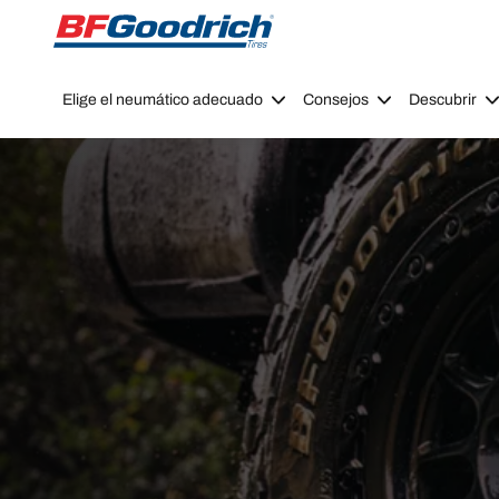
Go to page content
Go to page navigation
Elige el neumático adecuado
Consejos
Descubrir