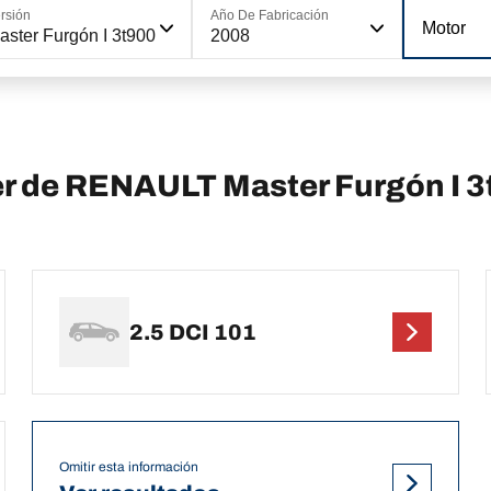
rsión
Año De Fabricación
Motor
aster Furgón I 3t900
2008
er de RENAULT Master Furgón I 
2.5 DCI 101
Omitir esta información