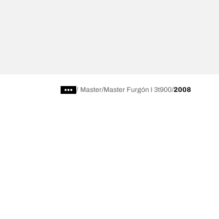
/
Master
Master Furgón I 3t900
2008
Comprar
Explorar t
Encuentra el neumático adecuado para ti
BFGoodrich Al
Neumáticos 4x4/todoterreno
BFGoodrich Tra
Neumáticos para coches y vehículos utilitarios
BFGoodrich M
Buscar por fabricante
BFGoodrich A
Buscar por gama
BFGoodrich 