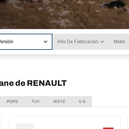
Versión
Año De Fabricación
Motor
egane de RENAULT
PQRS
TUV
WXYZ
0-9