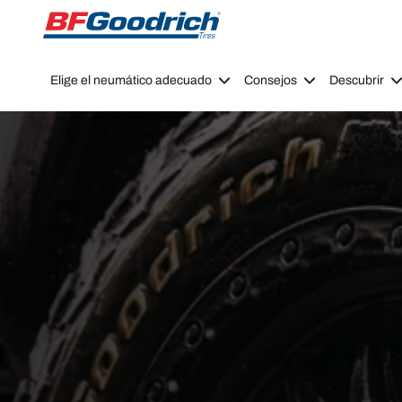
Go to page content
Go to page navigation
Elige el neumático adecuado
Consejos
Descubrir