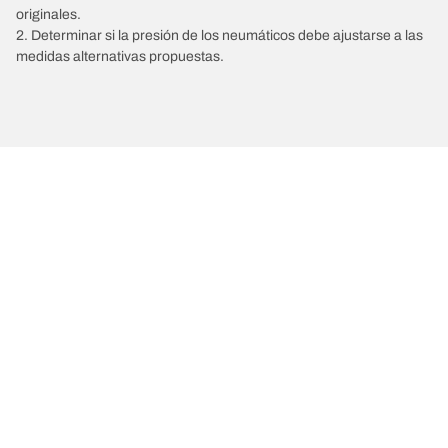
originales.
2. Determinar si la presión de los neumáticos debe ajustarse a las
medidas alternativas propuestas.
/
RENAULT
R19
Comprar
Explorar todos los neumáticos
Acerca de BFGoodrich