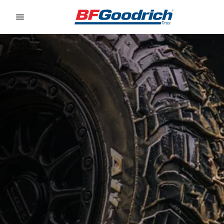
Go to page content
Go to page navigation