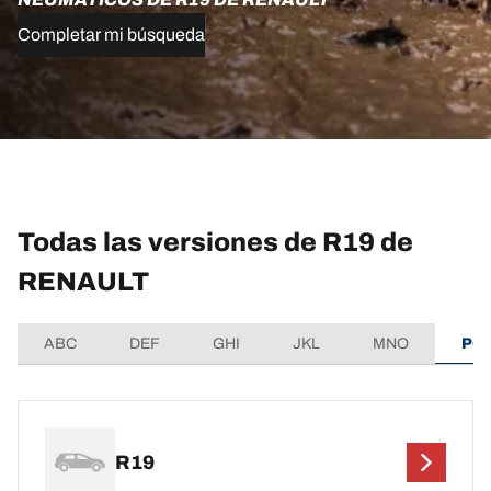
Completar mi búsqueda
Todas las versiones de R19 de
RENAULT
ABC
DEF
GHI
JKL
MNO
PQ
R19