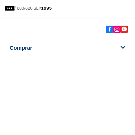
/
600
620 SLI
1995
Comprar
Explorar todos los neumáticos
Acerca de BFGoodrich
Ayuda y consejos
Política de privacidad
Política de cookies