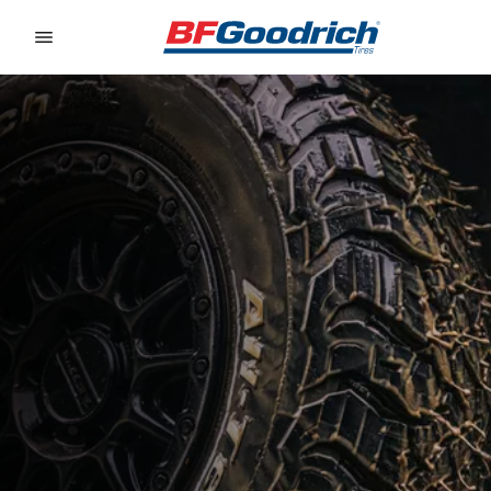
Go to page content
Go to page navigation