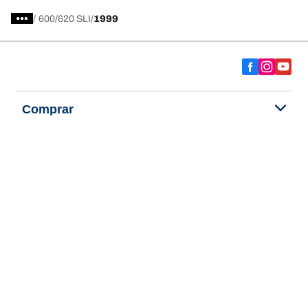
/
600
620 SLI
1999
Comprar
Explorar todos los neumáticos
Acerca de BFGoodrich
Ayuda y consejos
Política de privacidad
Política de cookies