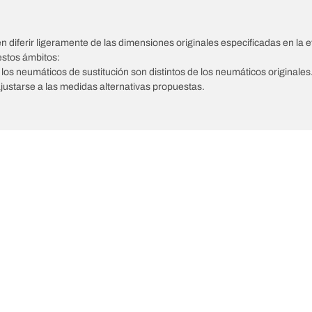
diferir ligeramente de las dimensiones originales especificadas en la et
estos ámbitos:
e los neumáticos de sustitución son distintos de los neumáticos originales
ajustarse a las medidas alternativas propuestas.
Tu configuración
odos los neumáticos
Acerca de BFGoodrich