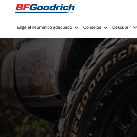
Go to page content
Go to page navigation
Elige el neumático adecuado
Consejos
Descubrir