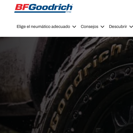
Go to page content
Go to page navigation
Elige el neumático adecuado
Consejos
Descubrir