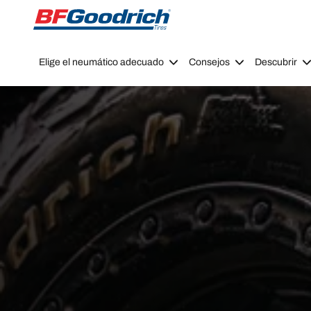
Go to page content
Go to page navigation
Elige el neumático adecuado
Consejos
Descubrir