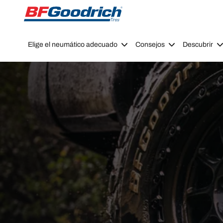
Go to page content
Go to page navigation
Elige el neumático adecuado
Consejos
Descubrir