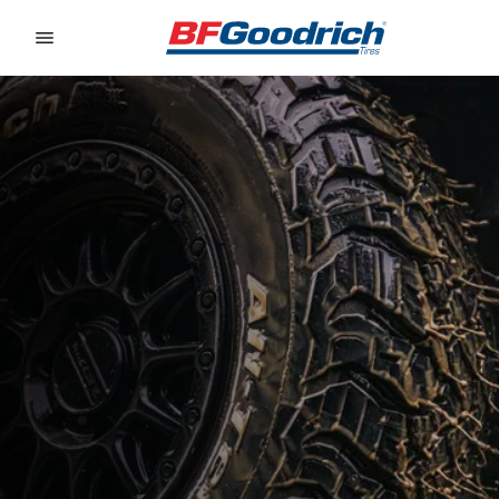
Go to page content
Go to page navigation