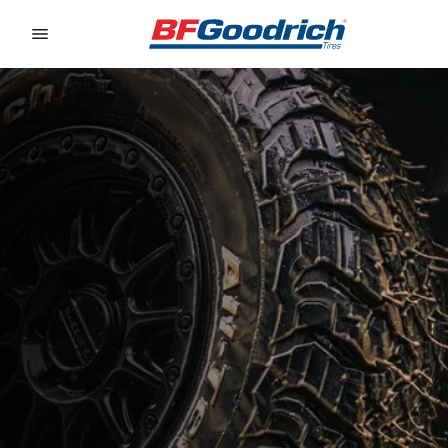
Go to page content
Go to page navigation