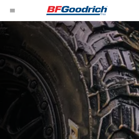
Go to page content
Go to page navigation