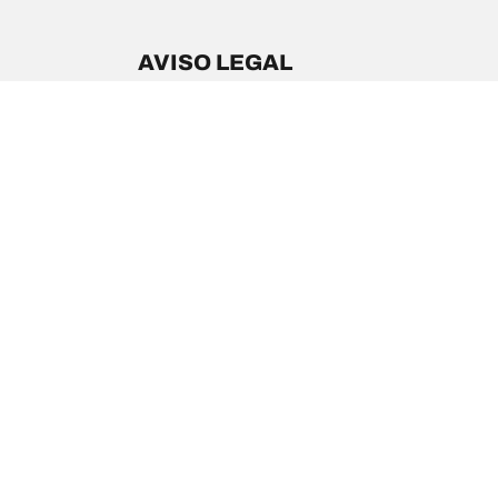
AVISO LEGAL
Los índices de carga y/o velocidad mostrados pueden 
tu distribuidor de neumáticos podrá aconsejarte en 
1. Informarte si los índices de carga y/o velocidad d
2. Determinar si la presión de los neumáticos debe 
/
Model X
Model X P90D