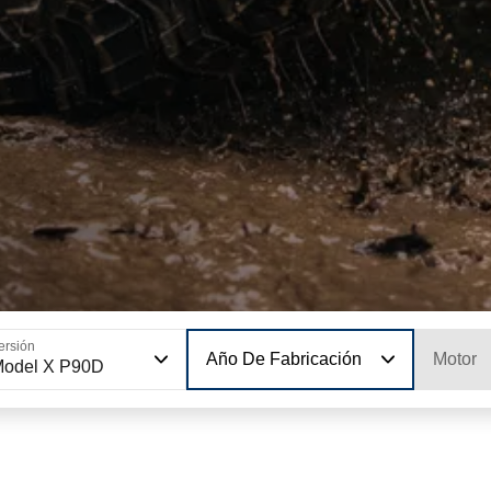
ersión
Año De Fabricación
Motor
Model X P90D