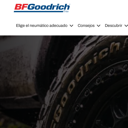
Go to page content
Go to page navigation
Elige el neumático adecuado
Consejos
Descubrir