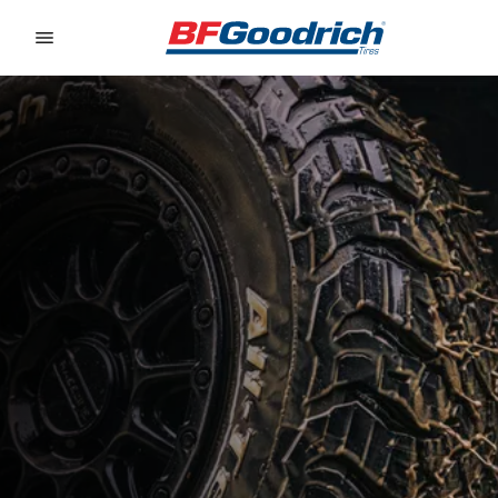
Go to page content
Go to page navigation