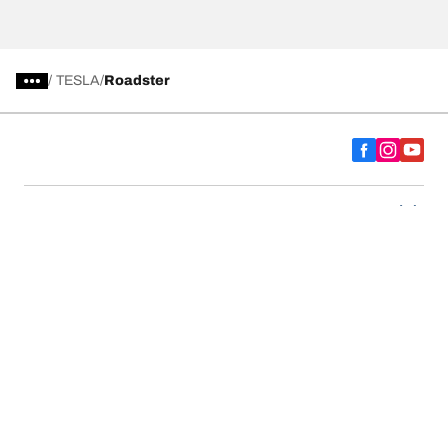
/
TESLA
Roadster
Comprar
Explorar todos los neumáticos
Acerca de BFGoodrich
Ayuda y consejos