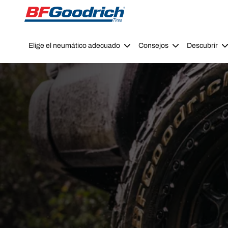
Go to page content
Go to page navigation
Elige el neumático adecuado
Consejos
Descubrir