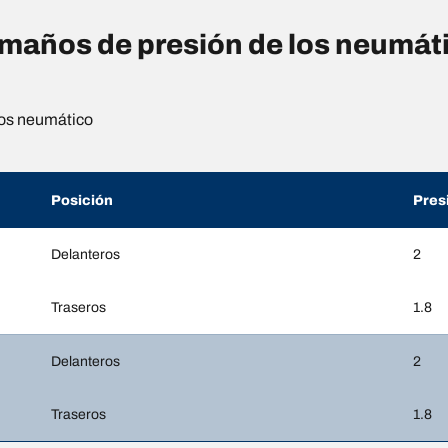
años de presión de los neumáti
os neumático
Posición
Pres
Delanteros
2
Traseros
1.8
Delanteros
2
Traseros
1.8