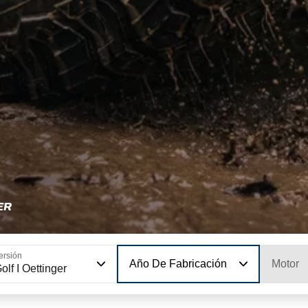
ER
ersión
Año De Fabricación
Motor
olf I Oettinger