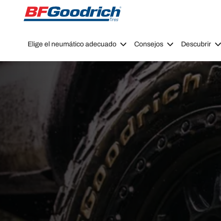
Go to page content
Go to page navigation
Elige el neumático adecuado
Consejos
Descubrir